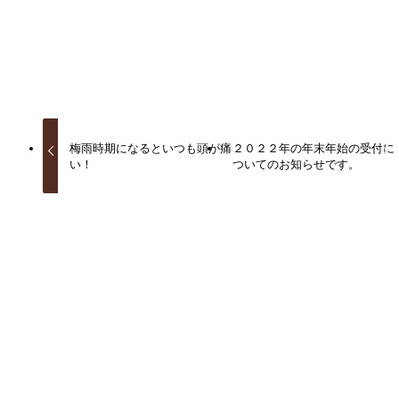
URLをコピーしました！
梅雨時期になるといつも頭が痛
２０２２年の年末年始の受付に
い！
ついてのお知らせです。
関連記事