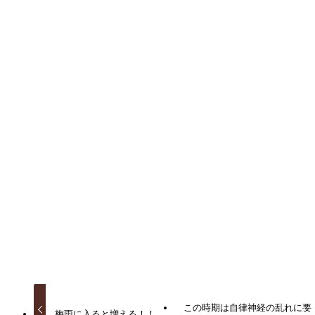
その他の悩み
健康な生活
よかったらシェアしてね！
URLをコピーしました！
URLをコピーしました！
この時期は自律神経の乱れに要
梅雨に入ると増える！！