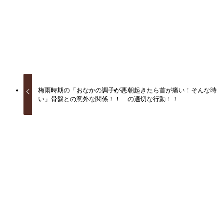
URLをコピーしました！
梅雨時期の「おなかの調子が悪
朝起きたら首が痛い！そんな時
い」骨盤との意外な関係！！
の適切な行動！！
関連記事