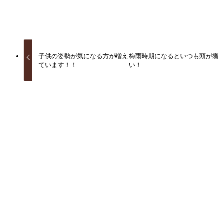
URLをコピーしました！
子供の姿勢が気になる方が増え
梅雨時期になるといつも頭が痛
ています！！
い！
関連記事