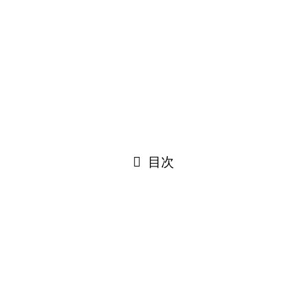
2024年12月7日
©
川口並木肩こり腰痛整体院｜
ホームぺージ制作はクリニッ
クエール
電話:048-299-8894
メール・ご相談
閉じる
目次
閉じる