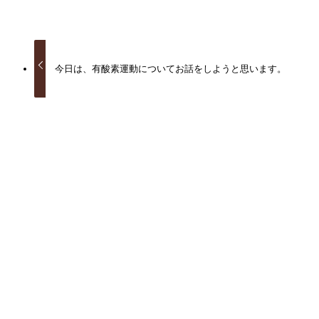
URLをコピーしました！
今日は、有酸素運動についてお話をしようと思います。
関連記事
川口並木肩こり腰痛整体院の冷え性対策
2018年12月14日